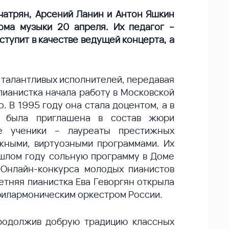
чатрян, Арсений Ланин и Антон Яшкин
ма музыки 20 апреля. Их педагог –
тупит в качестве ведущей концерта, а
 талантливых исполнителей, передавая
пианистка начала работу в Московской
 В 1995 году она стала доцентом, а в
ь была приглашена в состав жюри
ые ученики – лауреаты престижных
жными, виртуозными программами. Их
рошлом году сольную программу в Доме
Онлайн-конкурса молодых пианистов
етняя пианистка Ева Геворгян открыла
филармоническим оркестром России.
продолжив добрую традицию классных