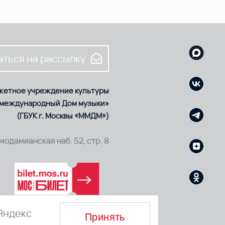
ться на рассылку
жетное учреждение культуры
 международный Дом музыки»
(ГБУК г. Москвы «ММДМ»)
смодамианская наб. 52, стр. 8
Яндекс
Принять