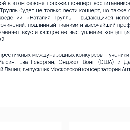
рой в этом сезоне положил концерт воспитанник
Трулль будет не только вести концерт, но также о
зведений. «Наталия Трулль – выдающийся испол
сочинений, подлинный пианизм и высочайший про
 изменяет вкус и каждое ее выступление концепц
ай.
 престижных международных конкурсов – ученик
Мысин, Ева Геворгян, Энджел Вонг (США) и Да
й Ланин; выпускник Московской консерватории Ан