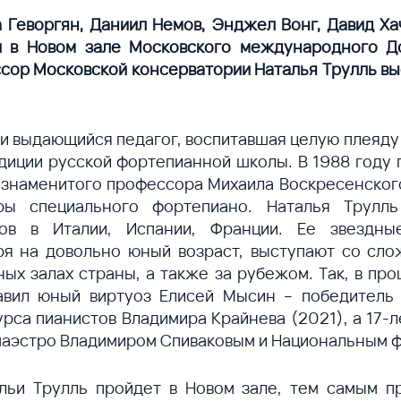
 Геворгян, Даниил Немов, Энджел Вонг, Давид Ха
и в Новом зале Московского международного До
сор Московской консерватории Наталья Трулль выс
а и выдающийся педагог, воспитавшая целую плеяду
диции русской фортепианной школы. В 1988 году 
 знаменитого профессора Михаила Воскресенского.
ы специального фортепиано. Наталья Трулл
ов в Италии, Испании, Франции. Ее звездн
я на довольно юный возраст, выступают со сло
ых залах страны, а также за рубежом. Так, в п
авил юный виртуоз Елисей Мысин – победитель 
урса пианистов Владимира Крайнева (2021), а 17-л
маэстро Владимиром Спиваковым и Национальным 
льи Трулль пройдет в Новом зале, тем самым 