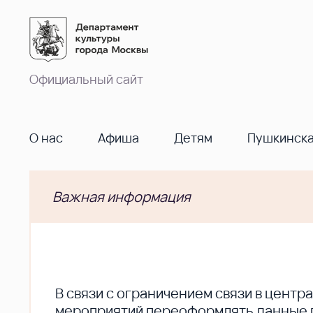
Официальный сайт
О нас
Афиша
Детям
Пушкинска
Важная информация
В cвязи с ограничением связи в цент
мероприятий переоформлять данные по