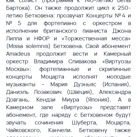
как солист (программа к 140-летию Белы
Бартока). Он также продолжит цикл к 250-
летию Бетховена: прозвучат Концерты №4 и
№5 для фортепиано с оркестром в
исполнении британского пианиста Джона
Лилла и НФОР и «Торжественная месса»
(Missa solemnis) Бетховена. Свой абонемент
Amadeus продолжит вести и Камерный
оркестр Владимира Спивакова «Виртуозы
Москвы»: фортепианные и скрипичные
концерты Моцарта исполнят молодые
музыканты – Мария Дуэньяс (Испания),
Даниэль Лозакович (Швеция), Александра
Довгань, Кендзи Миура (Япония). А в
Камерном зале «Виртуозы» представят
абонемент, где наряду с Бетховеном будут
звучать сочинения Шуберта, Моцарта,
Чайковского, Канчели. Бетховену также