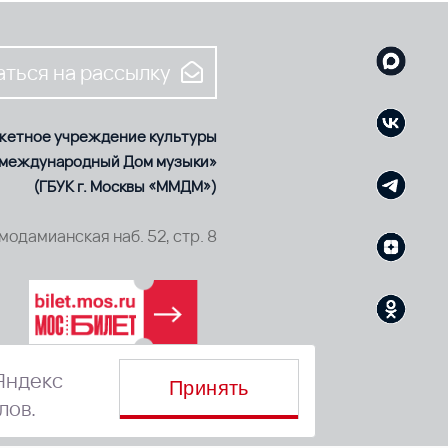
ться на рассылку
жетное учреждение культуры
 международный Дом музыки»
(ГБУК г. Москвы «ММДМ»)
смодамианская наб. 52, стр. 8
Яндекс
Принять
лов.