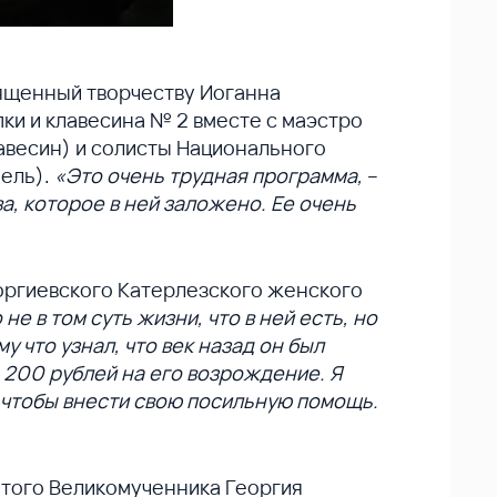
вященный творчеству Иоганна
пки и клавесина № 2 вместе с маэстро
лавесин) и солисты Национального
чель).
«Это очень трудная программа,
–
ва, которое в ней заложено. Ее очень
оргиевского Катерлезского женского
е в том суть жизни, что в ней есть, но
у что узнал, что век назад он был
о 200 рублей на его возрождение. Я
, чтобы внести свою посильную помощь.
вятого Великомученника Георгия