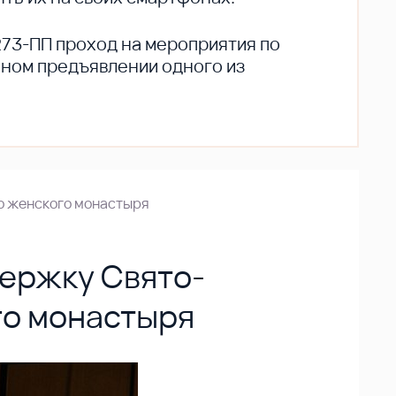
273-ПП проход на мероприятия по
ьном предъявлении одного из
го женского монастыря
держку Свято-
го монастыря