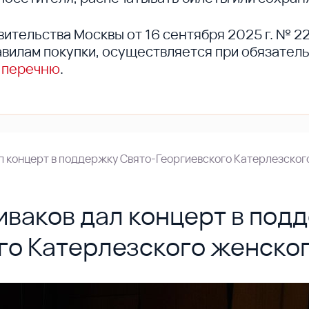
вительства Москвы от 16 сентября 2025 г. № 2
вилам покупки, осуществляется при обязател
 перечню
.
л концерт в поддержку Свято-Георгиевского Катерлезско
ваков дал концерт в под
го Катерлезского женско