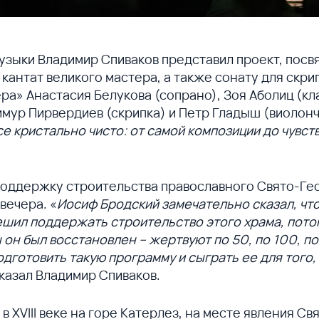
 музыки Владимир Спиваков представил проект, пос
 кантат великого мастера, а также сонату для скри
ра» Анастасия Белукова (сопрано), Зоя Аболиц (к
мур Пирвердиев (скрипка) и Петр Гладыш (виолон
се кристально чисто: от самой композиции до чувст
поддержку строительства православного Свято-Ге
вечера. «
Иосиф Бродский замечательно сказал, что н
 решил поддержать строительство этого храма, потом
ы он был восстановлен – жертвуют по 50, по 100, п
дготовить такую программу и сыграть ее для того
казал Владимир Спиваков.
 XVIII веке на горе Катерлез, на месте явления С