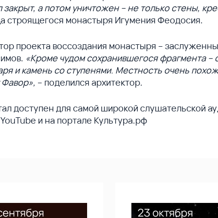
 закрыт, а потом уничтожен – не только стены, кр
ца строящегося монастыря Игумения Феодосия.
втор проекта воссоздания монастыря – заслуженны
симов.
«Кроме чудом сохранившегося фрагмента – св
ря и камень со ступенями. Местность очень похож
т Фавор»,
– поделился архитектор.
ал доступен для самой широкой слушательской ау
YouTube и на портале Культура.рф