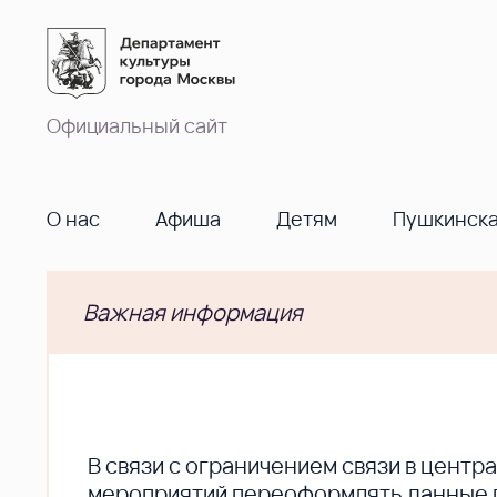
Официальный сайт
О нас
Афиша
Детям
Пушкинска
Важная информация
В cвязи с ограничением связи в цент
мероприятий переоформлять данные по