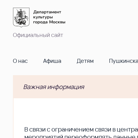
Официальный сайт
О нас
Афиша
Детям
Пушкинска
Важная информация
В cвязи с ограничением связи в цент
мероприятий переоформлять данные по