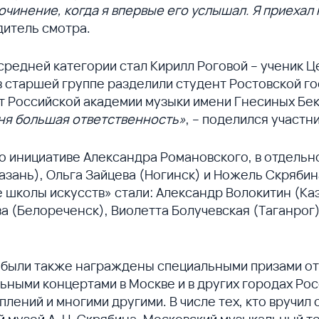
чинение, когда я впервые его услышал. Я приехал н
дитель смотра.
редней категории стал Кирилл Роговой – ученик 
в старшей группе разделили студент Ростовской г
нт Российской академии музыки имени Гнесиных Бе
еня большая ответственность»
, – поделился участни
 инициативе Александра Романовского, в отдельн
зань), Ольга Зайцева (Ногинск) и Ножель Скрябин
колы искусств» стали: Александр Волокитин (Каза
 (Белореченск), Виолетта Болучевская (Таганрог)
 были также награждены специальными призами от
льными концертами в Москве и в других городах Р
ений и многими другими. В числе тех, кто вручил