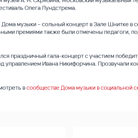
музей А. Н. Скрябина, Московский музыкальный т
естиваль Олега Лундстрема.
Дома музыки – сольный концерт в Зале Шнитке в 
ьными премиями также были отмечены педагоги, п
ся праздничный гала-концерт с участием победит
д управлением Ивана Никифорчина. Прозвучали ко
мотреть в
сообществе Дома музыки в социальной с