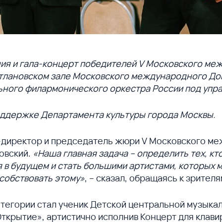
я и гала-концерт победителей V Московского меж
етлановском зале Московского международного До
ьного филармонического оркестра России под упр
оддержке Департамента культуры города Москвы.
-директор и председатель жюри V Московского ме
овский.
«Наша главная задача – определить тех, кт
 будущем и стать большими артистами, которых мы 
собствовать этому»
, – сказал, обращаясь к зрител
атегории стал ученик Детской центральной музык
Открытие», артистично исполнив Концерт для клав