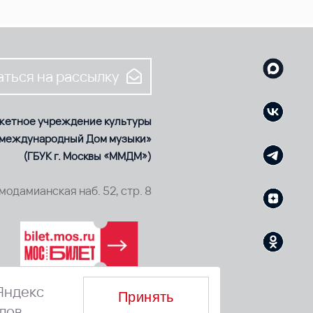
ться на рассылку
жетное учреждение культуры
 международный Дом музыки»
(ГБУК г. Москвы «ММДМ»)
смодамианская наб. 52, стр. 8
Яндекс
Принять
лов.