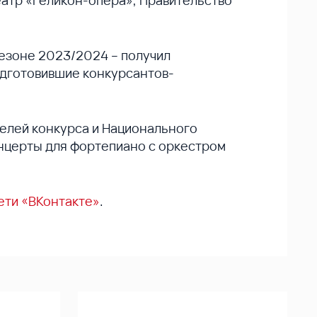
еатр «Геликон-опера», Правительство
сезоне 2023/2024 – получил
одготовившие конкурсантов-
елей конкурса и Национального
нцерты для фортепиано с оркестром
ети «ВКонтакте»
.