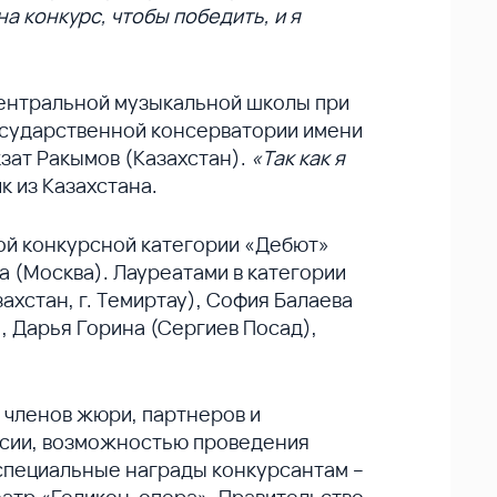
а конкурс, чтобы победить, и я
Центральной музыкальной школы при
осударственной консерватории имени
кзат Ракымов (Казахстан).
«Так как я
к из Казахстана.
ой конкурсной категории «Дебют»
а (Москва). Лауреатами в категории
хстан, г. Темиртау), София Балаева
, Дарья Горина (Сергиев Посад),
 членов жюри, партнеров и
оссии, возможностью проведения
 специальные награды конкурсантам –