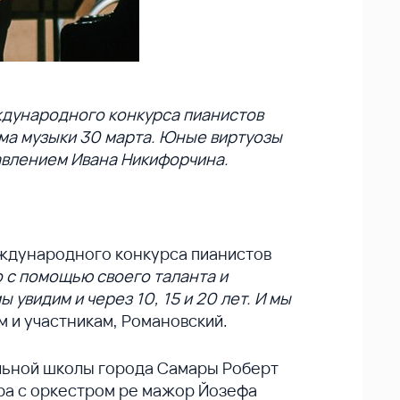
дународного конкурса пианистов
ма музыки 30 марта. Юные виртуозы
авлением Ивана Никифорчина.
ждународного конкурса пианистов
о с помощью своего таланта и
увидим и через 10, 15 и 20 лет. И мы
ям и участникам, Романовский.
альной школы города Самары Роберт
ира с оркестром ре мажор Йозефа