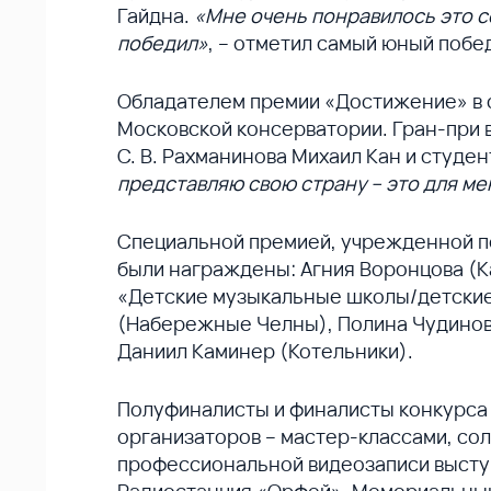
Гайдна.
«Мне очень понравилось это со
победил»
, – отметил самый юный побе
Обладателем премии «Достижение» в с
Московской консерватории. Гран-при 
С. В. Рахманинова Михаил Кан и студе
представляю свою страну – это для м
Специальной премией, учрежденной по
были награждены: Агния Воронцова (Ка
«Детские музыкальные школы/детские ш
(Набережные Челны), Полина Чудинова
Даниил Каминер (Котельники).
Полуфиналисты и финалисты конкурса
организаторов – мастер-классами, со
профессиональной видеозаписи выступл