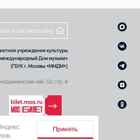
ться на рассылку
жетное учреждение культуры
 международный Дом музыки»
(ГБУК г. Москвы «ММДМ»)
смодамианская наб. 52, стр. 8
Яндекс
Принять
лов.