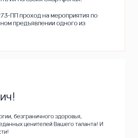
273-ПП проход на мероприятия по
ьном предъявлении одного из
ич!
гии, безграничного здоровья,
реданных ценителей Вашего таланта! И
сти!