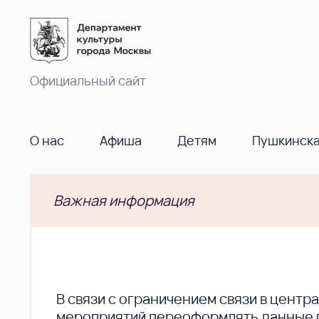
Официальный сайт
О нас
Афиша
Детям
Пушкинска
Важная информация
В cвязи с ограничением связи в цент
мероприятий переоформлять данные по