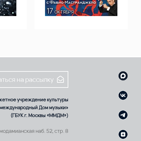
ться на рассылку
жетное учреждение культуры
 международный Дом музыки»
(ГБУК г. Москвы «ММДМ»)
смодамианская наб. 52, стр. 8