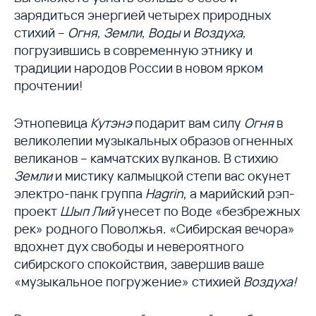
зарядиться энергией четырех природных
стихий –
Огня, Земли, Воды
и
Воздуха,
погрузившись в современную этнику и
традиции народов России в новом ярком
прочтении!
Этнопевица
Кутэнэ
подарит вам силу
Огня
в
великолепии музыкальных образов огненных
великанов – камчатских вулканов. В стихию
Земли
и мистику калмыцкой степи вас окунет
электро-панк группа
Hagrin
, а марийский рэп-
проект
Шып Лий
унесет по Воде «безбрежных
рек» родного Поволжья. «Сибирская вечора»
вдохнет дух свободы и невероятного
сибирского спокойствия, завершив ваше
«музыкальное погружение» стихией
Воздуха!