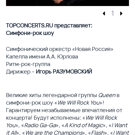
1
TOPCONCERTS.RU представляет:
Симфони-рок шоу
Симфонический оркестр «Новая Россия»
Капелла имени А.А. Юрлова
Ритм-рок-группа
Дирижер –
Игорь РАЗУМОВСКИЙ
Великие хиты легендарной группы
Queen
в
симфони-рок шоу «
We Will Rock You
»!
Гарантируем незабываемые впечатления от
концерта! Будут исполнены: «
We Will Rock
You
», «
Radio Ga-Ga
», «
A Kind of Magic
», «
I Want
it All
», «
We are the Champions
», «
Flash
», «
I Want