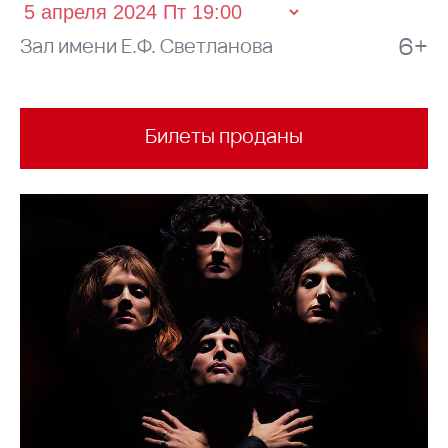
6+
Зал имени Е.Ф. Светланова
Билеты проданы