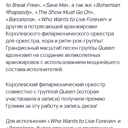
to Break Free
», «
Save Me
», а так же «
Bohemian
Rhapsody
», «
The Show Must Go On
»,
«
Barcelona
», «
Who Wants to Live Forever
» и
другие в потрясающей аранжировке
Королевского филармонического оркестра
для оркестра, хора и ритм-рок-группы!
Грандиозный масштаб песен группы
Queen
вдохновил на создание великолепных
аранжировок с использованием мощнейшего
состава исполнителей.
Королевский филармонический оркестр
совместно с группой
Queen
(которая
участвовала в записи) получили премию
Грэмми за эту работу и запись диска!
Для исполнения «
Who Wants to Live Forever
» и
«
Barcelona
» будет специально приглашена