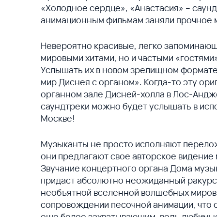
«Холодное сердце», «Анастасия» – саун
анимационным фильмам заняли прочное м
Невероятно красивые, легко запоминающ
мировыми хитами, но и частыми «гостям
Услышать их в новом зрелищном формат
мир Диснея с органом». Когда-то эту ор
органном зале Дисней-холла в Лос-Андж
саундтреки можно будет услышать в исп
Москве!
Музыканты не просто исполняют перело
они предлагают свое авторское видение
Звучание концертного органа Дома музык
придаст абсолютно неожиданный ракурс
необъятной вселенной волшебных миров 
сопровождении песочной анимации, что 
еще более захватывающим, ведь любимые