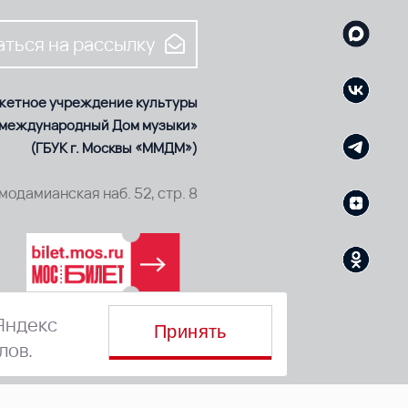
ться на рассылку
жетное учреждение культуры
 международный Дом музыки»
(ГБУК г. Москвы «ММДМ»)
смодамианская наб. 52, стр. 8
Яндекс
Принять
лов.