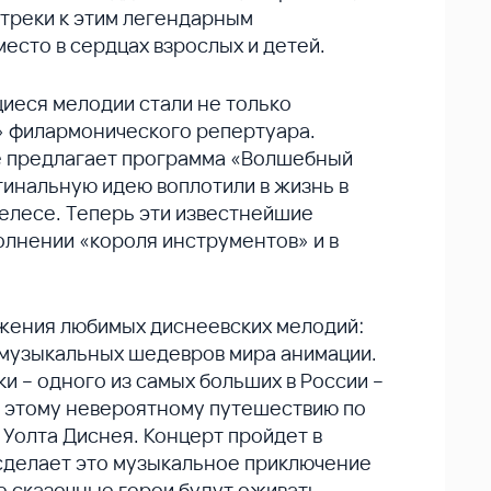
дтреки к этим легендарным
есто в сердцах взрослых и детей.
иеся мелодии стали не только
и» филармонического репертуара.
е предлагает программа «Волшебный
игинальную идею воплотили в жизнь в
елесе. Теперь эти известнейшие
олнении «короля инструментов» и в
жения любимых диснеевских мелодий:
 музыкальных шедевров мира анимации.
и – одного из самых больших в России –
 этому невероятному путешествию по
Уолта Диснея. Концерт пройдет в
сделает это музыкальное приключение
 сказочные герои будут оживать