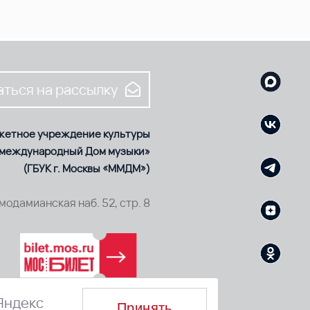
ться на рассылку
жетное учреждение культуры
 международный Дом музыки»
(ГБУК г. Москвы «ММДМ»)
смодамианская наб. 52, стр. 8
Яндекс
Принять