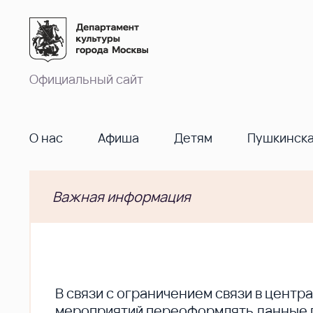
Официальный сайт
О нас
Афиша
Детям
Пушкинска
Важная информация
В cвязи с ограничением связи в цент
мероприятий переоформлять данные по