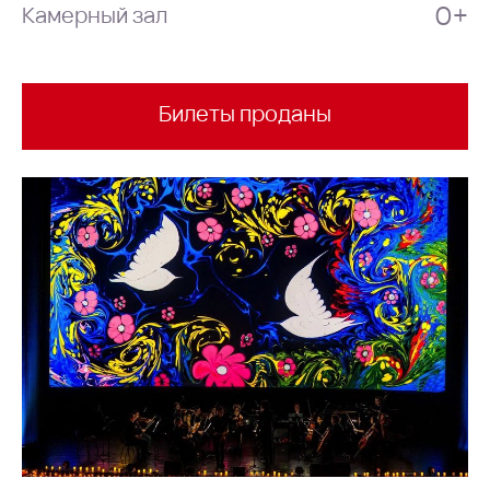
0+
Камерный зал
Билеты проданы