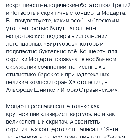
искрящиеся мелодическим богатством Третий
и Четвертый скрипичные концерты Моцарта.
Вы почувствуете, каким особым блеском и
утонченностью будут наполнены
моцартовские шедевры в исполнении
легендарных «Виртуозов», которым
подвластно буквально всё! Концерты для
скрипки Моцарта прозвучат в необычном
окружении сочинений, написанных в
стилистике барокко и принадлежащих
великим композиторам XX столетия, –
Альфреду Шнитке и Игорю Стравинскому.
Моцарт прославился не только как
крупнейший клавирист-виртуоз, но и как
великолепный скрипач. А свои пять
скрипичных концертов он написал в 19-ти
летнем возрасте всего за один год!
«Ты сам