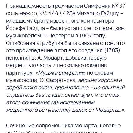
Принадлежность трех частей Симфонии № 37
соль мажор, KV. 444 / 425а Михаэлю Гайдну –
младшему брату известного композитора
Йозефа Гайдна – было установлено немецким
музыковедом Л. Пергером в 1907 году.
Ошибочная атрибуция была связана с тем, что
это произведение в год его создания (1783)
исполнил В. А. Моцарт, добавив первую
медленную часть и несколько изменив
партитуру.
«Музыка симфонии,
по словам
музыковеда Ю. Сафронова,
весьма хороша и
порой даже очень вдохновенна – но опытный
слушатель без труда почувствует, что стиль
этого сочинения (за исключением
медленного вступления) далёк от Моцарта…».
Сочинение современника Моцарта шевалье
де Сен Жоржа – это увертюра из его