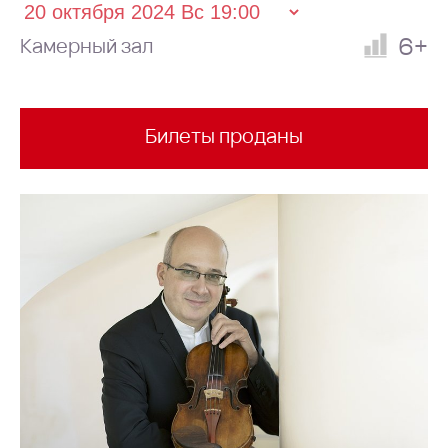
6+
Камерный зал
Билеты проданы