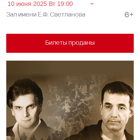
6+
Зал имени Е.Ф. Светланова
Билеты проданы