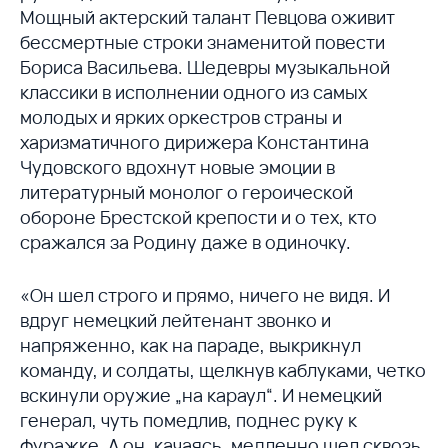
Мощный актерский талант Певцова оживит
бессмертные строки знаменитой повести
Бориса Васильева. Шедевры музыкальной
классики в исполнении одного из самых
молодых и ярких оркестров страны и
харизматичного дирижера Константина
Чудовского вдохнут новые эмоции в
литературный монолог о героической
обороне Брестской крепости и о тех, кто
сражался за Родину даже в одиночку.
«Он шел строго и прямо, ничего не видя. И
вдруг немецкий лейтенант звонко и
напряженно, как на параде, выкрикнул
команду, и солдаты, щелкнув каблуками, четко
вскинули оружие „на караул“. И немецкий
генерал, чуть помедлив, поднес руку к
фуражке. А он, качаясь, медленно шел сквозь