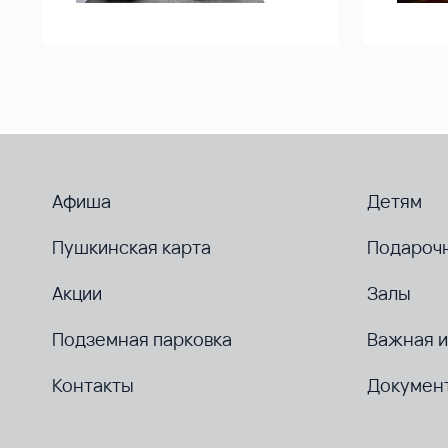
Афиша
Детям
Пушкинская карта
Подароч
Акции
Залы
Подземная парковка
Важная 
Контакты
Докумен