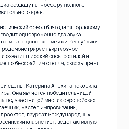
диа создадут атмосферу полного
вительного края.
мистический ореол благодаря горловому
зводит одновременно два звука –
дством народного хоомейжи Республики
 продемонстрирует виртуозное
и охватит широкий спектр стилей и
ие по бескрайним степям, сквозь время
ой сцены. Катерина Анохина покорила
мира. Она является победительницей
льше, участницей многих европейских
лаечник, мастер импровизации,
-проектов, лауреат международных
оссийский кларнетист, ведет активную
ии и странах Европы.