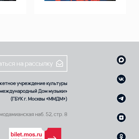
ться на рассылку
жетное учреждение культуры
 международный Дом музыки»
(ГБУК г. Москвы «ММДМ»)
смодамианская наб. 52, стр. 8