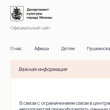
Официальный сайт
О нас
Афиша
Детям
Пушкинска
Важная информация
В cвязи с ограничением связи в цент
мероприятий переоформлять данные по