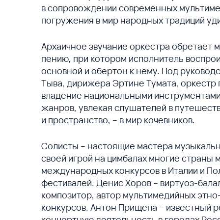
в сопровождении современных мультиме
погружения в мир народных традиций уди
Архаичное звучание оркестра обретает 
пению, при котором исполнитель воспрои
основной и обертон к нему. Под руково
Тыва, дирижера Эртине Тумата, оркестр
владение национальными инструментами 
жанров, увлекая слушателей в путешеств
и пространство, – в мир кочевников.
Солисты – настоящие мастера музыкальн
своей игрой на цимбалах многие страны 
международных конкурсов в Италии и По
фестивалей. Денис Хоров – виртуоз-бала
композитор, автор мультимедийных этно
конкурсов. Антон Прищепа – известный р
концертную деятельность в городах Росс