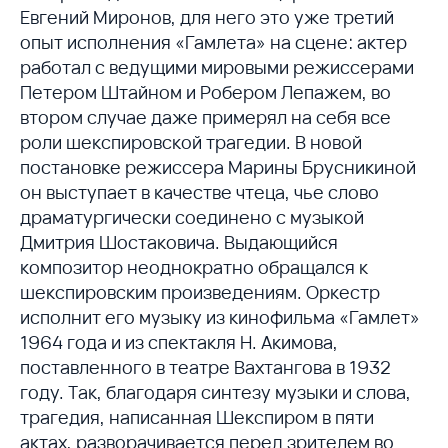
Евгений Миронов, для него это уже третий
опыт исполнения «Гамлета» на сцене: актер
работал с ведущими мировыми режиссерами
Петером Штайном и Робером Лепажем, во
втором случае даже примерял на себя все
роли шекспировской трагедии. В новой
постановке режиссера Марины Брусникиной
он выступает в качестве чтеца, чье слово
драматургически соединено с музыкой
Дмитрия Шостаковича. Выдающийся
композитор неоднократно обращался к
шекспировским произведениям. Оркестр
исполнит его музыку из кинофильма «Гамлет»
1964 года и из спектакля Н. Акимова,
поставленного в театре Вахтангова в 1932
году. Так, благодаря синтезу музыки и слова,
трагедия, написанная Шекспиром в пяти
актах, разворачивается перед зрителем во