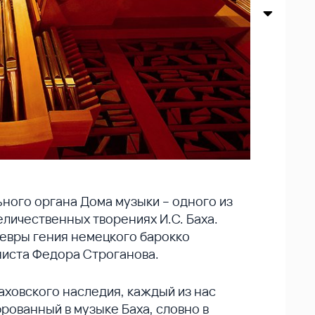
ьного органа Дома музыки – одного из
еличественных творениях И.С. Баха.
вры гения немецкого барокко
ниста Федора Строганова.
аховского наследия, каждый из нас
рованный в музыке Баха, словно в