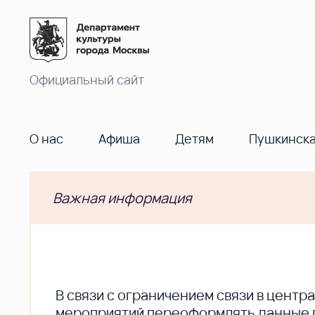
Официальный сайт
О нас
Афиша
Детям
Пушкинска
Важная информация
В cвязи с ограничением связи в цент
мероприятий переоформлять данные по