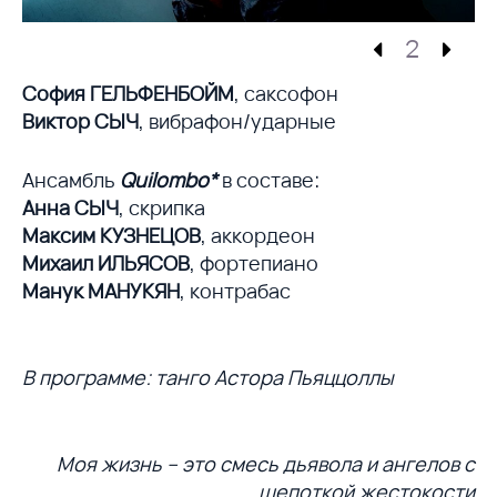
2
София ГЕЛЬФЕНБОЙМ
,
саксофон
Виктор СЫЧ
, вибрафон/ударные
Ансамбль
Quilombo*
в составе:
Анна СЫЧ
, скрипка
Максим КУЗНЕЦОВ
, аккордеон
Михаил ИЛЬЯСОВ
, фортепиано
Манук МАНУКЯН
, контрабас
В программе: танго Астора Пьяццоллы
Моя жизнь – это смесь дьявола и ангелов с
щепоткой жестокости