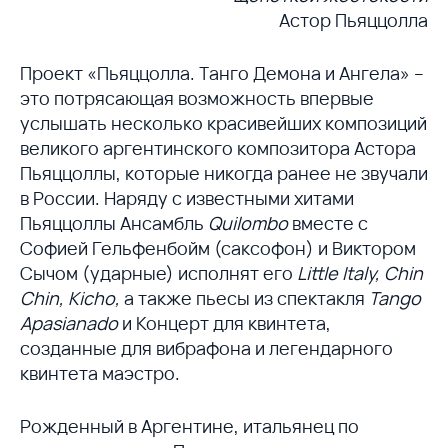
Астор Пьяццолла
Проект «Пьяццолла. Танго Демона и Ангела» –
это потрясающая возможность впервые
услышать несколько красивейших композиций
великого аргентинского композитора Астора
Пьяццоллы, которые никогда ранее не звучали
в России. Наряду с известными хитами
Пьяццоллы Ансамбль
Quilombo
вместе с
Софией Гельфенбойм (саксофон) и Виктором
Сычом (ударные) исполнят его
Little Italy, Chin
Chin, Kicho,
а также пьесы из спектакля
Tango
Apasianado
и Концерт для квинтета,
созданные для вибрафона и легендарного
квинтета маэстро.
Рожденный в Аргентине, итальянец по