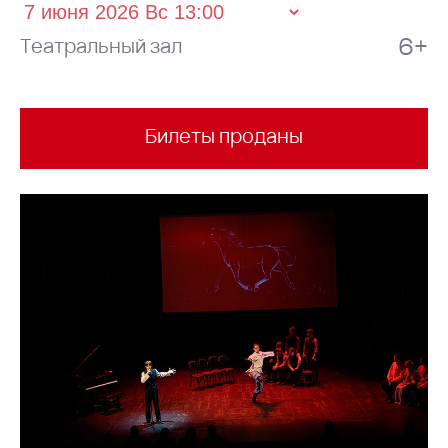
6+
Театральный зал
Билеты проданы