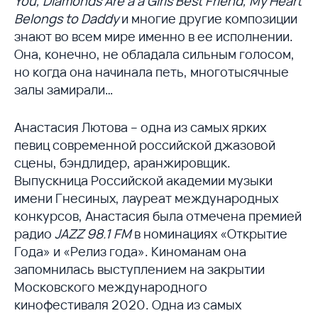
You, Diamonds Are a a Girls Best Friend, My Heart
Belongs to Daddy
и многие другие композиции
знают во всем мире именно в ее исполнении.
Она, конечно, не обладала сильным голосом,
но когда она начинала петь, многотысячные
залы замирали…
Анастасия Лютова – одна из самых ярких
певиц современной российской джазовой
сцены, бэндлидер, аранжировщик.
Выпускница Российской академии музыки
имени Гнесиных, лауреат международных
конкурсов, Анастасия была отмечена премией
радио
JAZZ 98.1 FM
в номинациях «Открытие
Года» и «Релиз года». Киноманам она
запомнилась выступлением на закрытии
Московского международного
кинофестиваля 2020. Одна из самых