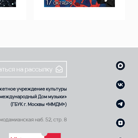
ться на рассылку
жетное учреждение культуры
 международный Дом музыки»
(ГБУК г. Москвы «ММДМ»)
смодамианская наб. 52, стр. 8