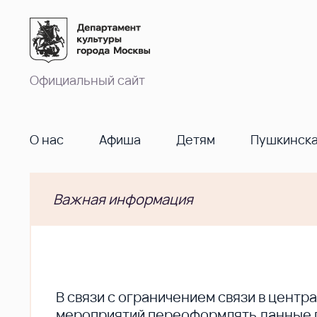
Официальный сайт
О нас
Афиша
Детям
Пушкинска
Важная информация
В cвязи с ограничением связи в цент
мероприятий переоформлять данные по