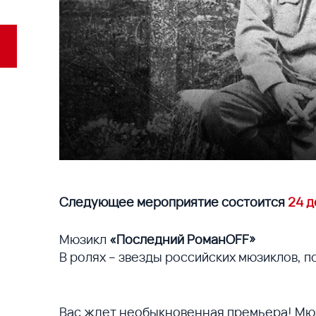
Следующее мероприятие состоится
24 д
Мюзикл
«Последний РоманOFF»
В ролях – звезды российских мюзиклов, п
Вас ждет необыкновенная премьера! Мюз