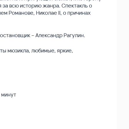
я за всю историю жанра. Спектакль о
м Романове, Николае II, о причинах
остановщик – Александр Рагулин.
ты мюзикла, любимые, яркие,
0 минут