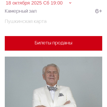
6+
Камерный зал
Пушкинская карта
Билеты проданы