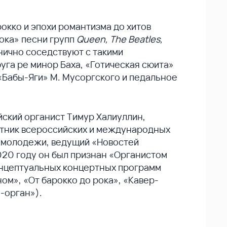
окко и эпохи романтизма до хитов
рока» песни групп
Queen, The Beatles,
нично соседствуют с такими
уга ре минор Баха, «Готическая сюита»
«Бабы-Яги» М. Мусоргского и педальное
йский органист Тимур Халиуллин,
стник всероссийских и международных
я молодежи, ведущий «Новостей
020 году он был признан «Органистом
концептуальных концертных программ
ном», «От барокко до рока», «Кавер-
-орган»).