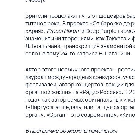
Зрители проделают путь от шедевров бар
титанов рока. В проекте «От барокко до 
«Ария»
, Procol Harum
и Deep Purple гармо
знаменитыми творениями, как Токката и ф
Л. Боэльмана, транскрипция знаменитой 
соло на тему 24-го каприса Н. Паганини.
Автор этого необычного проекта – росси
лауреат международных конкурсов, уча
фестивалей, автор концертов-лекций дл
органной жизни» на «Радио России». В 2
года» как автор самых оригинальных и 
(«Виртуозная педаль, или Танцуя за орга
орган», «Орган – это современно», «Кино
В программе возможны изменения