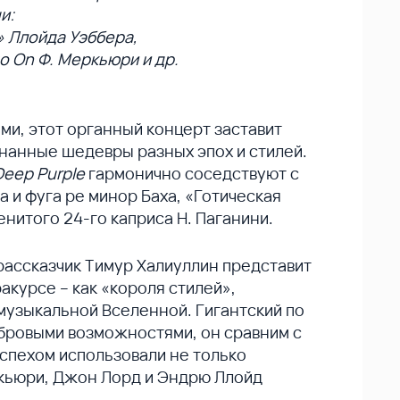
и:
 Ллойда Уэббера,
o On Ф. Меркьюри и др.
, этот органный концерт заставит
нанные шедевры разных эпох и стилей.
Deep Purple
гармонично соседствуют с
 и фуга ре минор Баха, «Готическая
енитого 24-го каприса Н. Паганини.
рассказчик Тимур Халиуллин представит
курсе – как «короля стилей»,
музыкальной Вселенной. Гигантский по
бровыми возможностями, он сравним с
спехом использовали не только
кьюри, Джон Лорд и Эндрю Ллойд