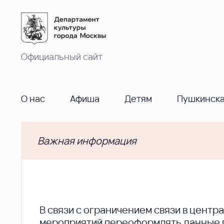
Официальный сайт
О нас
Афиша
Детям
Пушкинска
Важная информация
В cвязи с ограничением связи в цент
мероприятий переоформлять данные по