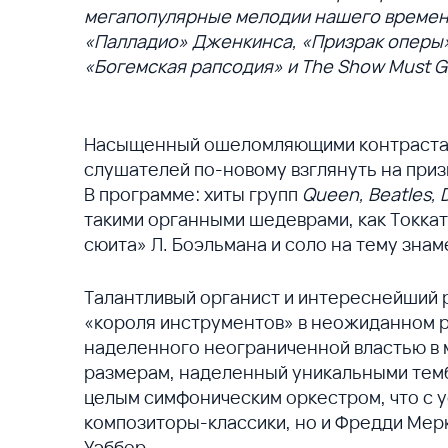
мегапопулярные мелодии нашего времен
«Палладио» Дженкинса, «Призрак оперы»
«Богемская рапсодия» и The Show Must G
Насыщенный ошеломляющими контрастами
слушателей по-новому взглянуть на приз
В программе: хиты групп
Queen, Beatles, 
такими органными шедеврами, как Токката
сюита» Л. Боэльмана и соло на тему знам
Талантливый органист и интереснейший 
«короля инструментов» в неожиданном ра
наделенного неограниченной властью в 
размерам, наделенный уникальными тем
целым симфоническим оркестром, что с у
композиторы-классики, но и Фредди Мер
Уэббер.