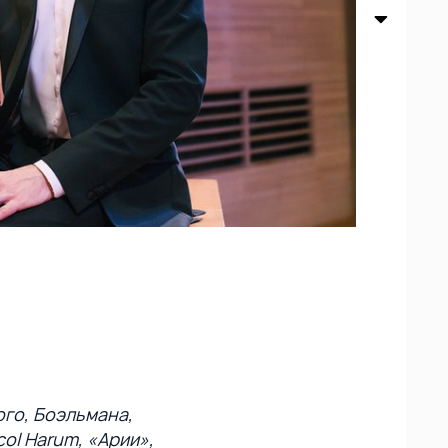
ого, Боэльмана,
col Harum, «Арии»,