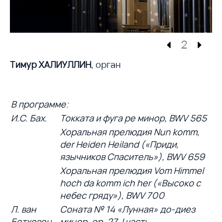
2
Тимур ХАЛИУЛЛИН
, орган
В программе:
И.С. Бах.
Токката и фуга ре минор, BWV 565
Хоральная прелюдия Nun komm,
der Heiden Heiland («Приди,
язычников Спаситель»), BWV 659
Хоральная прелюдия Vom Himmel
hoch da komm ich her («Высоко с
небес гряду»), BWV 700
Л. ван
Соната № 14 «Лунная» до-диез
Бетховен.
минор, op. 27, I часть