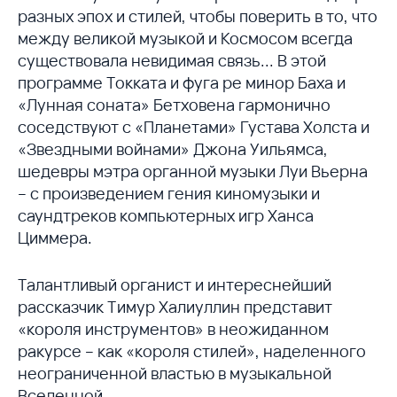
разных эпох и стилей, чтобы поверить в то, что
между великой музыкой и Космосом всегда
существовала невидимая связь... В этой
программе Токката и фуга ре минор Баха и
«Лунная соната» Бетховена гармонично
соседствуют с «Планетами» Густава Холста и
«Звездными войнами» Джона Уильямса,
шедевры мэтра органной музыки Луи Вьерна
– с произведением гения киномузыки и
саундтреков компьютерных игр Ханса
Циммера.
Талантливый органист и интереснейший
рассказчик Тимур Халиуллин представит
«короля инструментов» в неожиданном
ракурсе – как «короля стилей», наделенного
неограниченной властью в музыкальной
Вселенной.