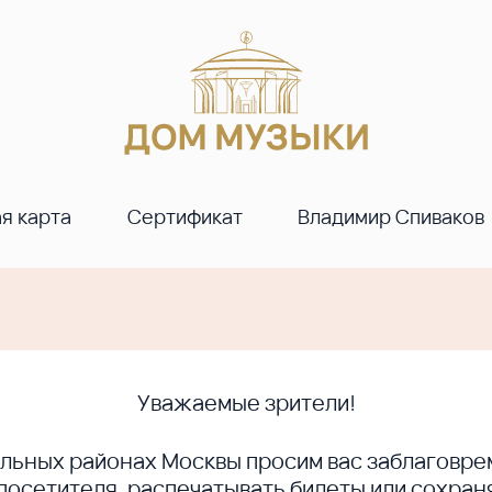
я карта
Сертификат
Владимир Спиваков
Уважаемые зрители!
ральных районах Москвы просим вас заблагов
сетителя, распечатывать билеты или сохраня