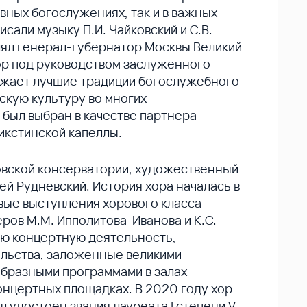
овных богослужениях, так и в важных
сали музыку П.И. Чайковский и С.В.
лял генерал-губернатор Москвы Великий
хор под руководством заслуженного
лжает лучшие традиции богослужебного
скую культуру во многих
 был выбран в качестве партнера
Сикстинской капеллы.
овской консерватории, художественный
ей Рудневский. История хора началась в
рвые выступления хорового класса
ов М.М. Ипполитова-Иванова и К.С.
ую концертную деятельность,
льства, заложенные великими
образными программами в залах
онцертных площадках. В 2020 году хор
 удостоен звания лауреата I степени V