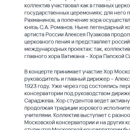
коллектив участвовал как в главных церк
государственных церемониях; для него пи
Рахманинов, а попечение хора осуществ
князь С.А. Романов. Ныне легендарный 
артиста России Алексея Пузакова продо
церковного пения и представляет россий
международных проектах: так, коллектив
главного хора Ватикана – Хора Папской 
В концерте принимает участие Хор Моск
руководитель и главный дирижер – Алекс
1923 году. Уже через год состоялись пе
консерватории под руководством дирижер
Сараджева. Хор студентов ведет активн
продолжая традиции хорового исполните
учителями. Коллектив выступает с разно
Московской консерватории и на других к
студентов Московской консерватории был