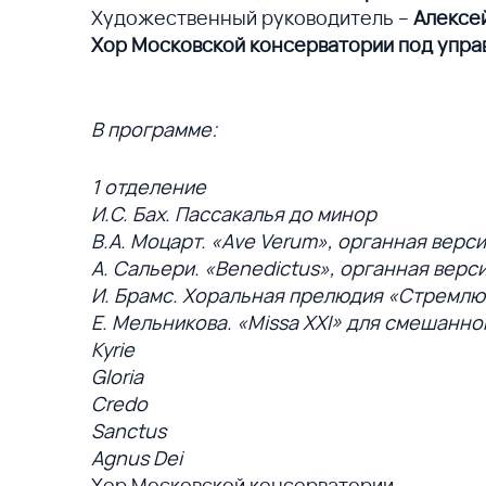
Художественный руководитель –
Алексе
Хор Московской консерватории под упра
В программе:
1 отделение
И.С. Бах. Пассакалья до минор
В.А. Моцарт. «Ave Verum», органная верс
А. Сальери. «Benedictus», органная верс
И. Брамс. Хоральная прелюдия «Стремлю
Е. Мельникова. «Missa XXI» для смешанно
Kyrie
Gloria
Credo
Sanctus
Agnus Dei
Хор Московской консерватории