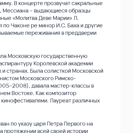
амму. В концерте прозвучат сакральные
а, Мессиана – выдающиеся образцы
нные «Молитва Деве Марии» Л.
 по Чаконе ре минор И.С. Баха и другие
бываемые переживания в преддверии
ила Московскую государственную
 аспирантуру Королевской академии
х и странах. Была солисткой Московской
анистом Московского Римско-
005–2008), давала мастер-классы в
жнем Востоке. Как композитор
и кинофестивалями. Лауреат различных
ан по указу царя Петра Первого на
На протяжении всей своей истории