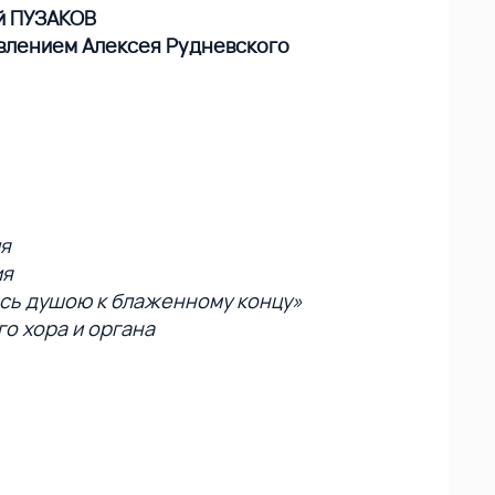
й ПУЗАКОВ
влением Алексея Рудневского
ия
ия
сь душою к блаженному концу»
го хора и органа