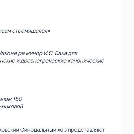
бесам стремящаяся»
аконе ре минор И.С. Баха для
янские и древнегреческие канонические
алом 150
льниковой
ковский Синодальный хор представляют