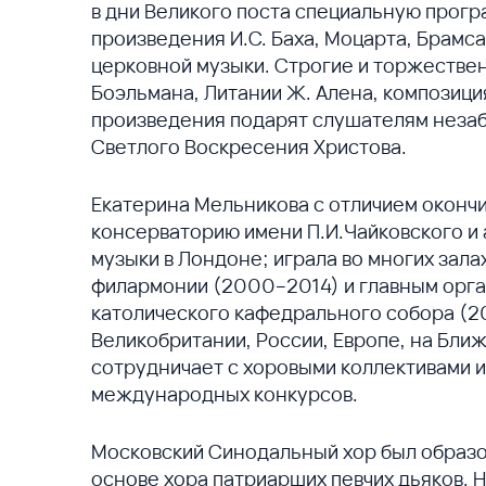
в дни Великого поста специальную прогр
произведения И.С. Баха, Моцарта, Брамс
церковной музыки. Строгие и торжестве
Боэльмана, Литании Ж. Алена, композиция
произведения подарят слушателям неза
Светлого Воскресения Христова.
Екатерина Мельникова с отличием оконч
консерваторию имени П.И.Чайковского и
музыки в Лондоне; играла во многих зала
филармонии (2000–2014) и главным орг
католического кафедрального собора (2
Великобритании, России, Европе, на Бли
сотрудничает с хоровыми коллективами 
международных конкурсов.
Московский Синодальный хор был образов
основе хора патриарших певчих дьяков. 