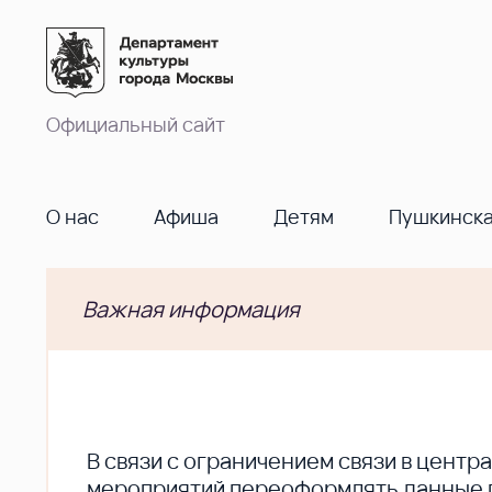
Официальный сайт
О нас
Афиша
Детям
Пушкинска
Важная информация
В cвязи с ограничением связи в цент
мероприятий переоформлять данные по