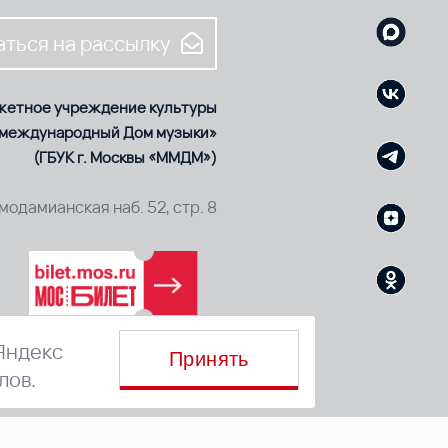
ться на рассылку
жетное учреждение культуры
 международный Дом музыки»
(ГБУК г. Москвы «ММДМ»)
смодамианская наб. 52, стр. 8
Яндекс
Принять
лов.