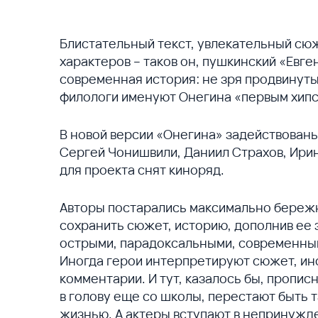
Блистательный текст, увлекательный сюж
характеров – таков он, пушкинский «Евге
современная история: не зря продвинут
филологи именуют Онегина «первым хипс
В новой версии «Онегина» задействован
Сергей Чонишвили, Даниил Страхов, Ири
для проекта снят киноряд.
Авторы постарались максимально бережн
сохранить сюжет, историю, дополнив ее
острыми, парадоксальными, современным
Иногда герои интерпретируют сюжет, ино
комментарии. И тут, казалось бы, пропи
в голову еще со школы, перестают быть 
жизнью. А актеры вступают в непринужде