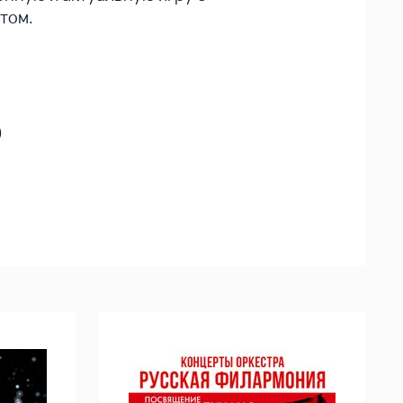
том.
)