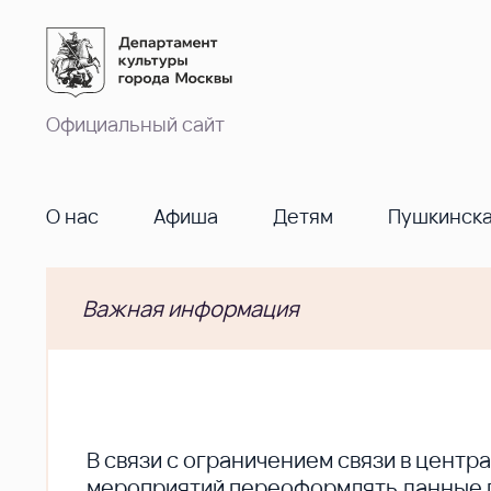
Официальный сайт
О нас
Афиша
Детям
Пушкинска
Важная информация
В cвязи с ограничением связи в цент
мероприятий переоформлять данные по