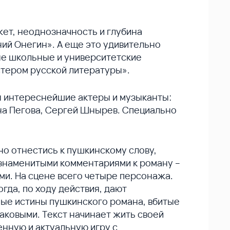
ет, неоднозначность и глубина
ний Онегин». А еще это удивительно
ые школьные и университетские
тером русской литературы».
ы интереснейшие актеры и музыканты:
на Пегова, Сергей Шнырев. Специально
о отнестись к пушкинскому слову,
 знаменитыми комментариями к роману –
и. На сцене всего четыре персонажа.
гда, по ходу действия, дают
сные истины пушкинского романа, вбитые
таковыми. Текст начинает жить своей
нную и актуальную игру с