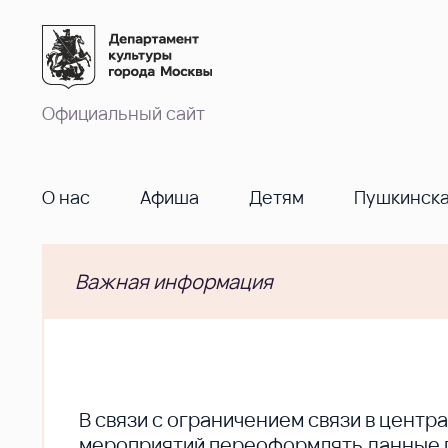
Официальный сайт
О нас
Афиша
Детям
Пушкинска
Важная информация
В cвязи с ограничением связи в цент
мероприятий переоформлять данные по