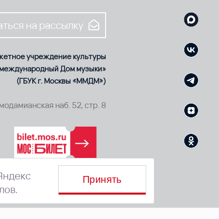
ться на рассылку
жетное учреждение культуры
 международный Дом музыки»
(ГБУК г. Москвы «ММДМ»)
смодамианская наб. 52, стр. 8
Яндекс
Принять
лов.