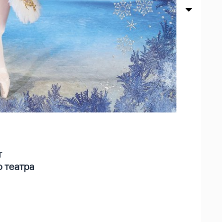
т
 театра