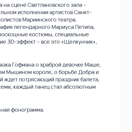
 на сцене Светлановского зала –
ельном исполнении артистов Санкт-
солистов Мариинского театра.
рафия легендарного Мариуса Петипа,
 роскошные костюмы, специальные
ие 3D-эффект – все это «Щелкунчик»,
азка Гофмана о храброй девочке Маше,
ом Мышином короле, о борьбе Добра и
ей ждет потрясающий праздник балета,
семи, каждый танец стал абсолютным
ьная фонограмма.