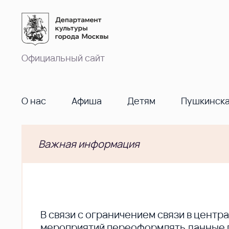
Официальный сайт
О нас
Афиша
Детям
Пушкинска
Важная информация
В cвязи с ограничением связи в цент
мероприятий переоформлять данные по