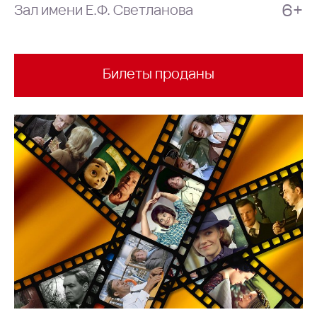
6+
Зал имени Е.Ф. Светланова
Билеты проданы