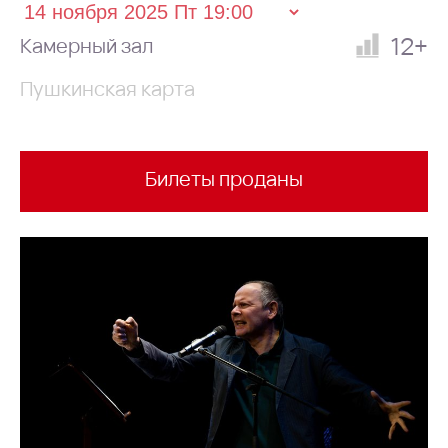
12+
Камерный зал
Пушкинская карта
Билеты проданы