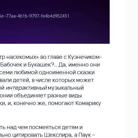
тр насекомых» во главе с Кузнечиком-
абочек и Букашек?.. Да, именно они
всеми любимой одноименной сказки
вали детей, в числе которых может
ый
интерактивный
музыкальный
монии объединяет разные виды
ки, и, конечно же, помогают Комарику
ть над чем посмеяться детям и
ьно цитировать Шекспира, а Паук –