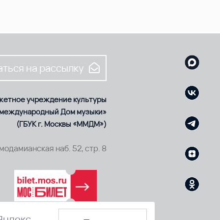
ться на рассылку
жетное учреждение культуры
 международный Дом музыки»
(ГБУК г. Москвы «ММДМ»)
смодамианская наб. 52, стр. 8
Яндекс