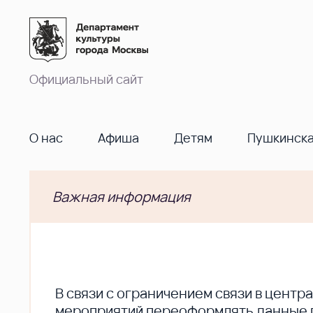
Официальный сайт
О нас
Афиша
Детям
Пушкинска
Важная информация
В cвязи с ограничением связи в цент
мероприятий переоформлять данные по