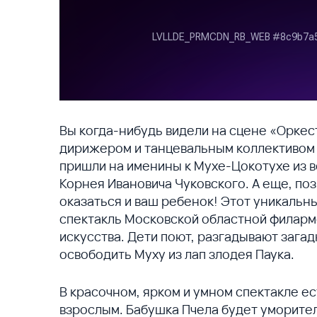
Вы когда-нибудь видели на сцене «Оркес
дирижером и танцевальным коллективом Б
пришли на именины к Мухе-Цокотухе из 
Корнея Ивановича Чуковского. А еще, поз
оказаться и ваш ребенок! Этот уникальн
спектакль Московской областной филар
искусства. Дети поют, разгадывают загад
освободить Муху из лап злодея Паука.
В красочном, ярком и умном спектакле ес
взрослым. Бабушка Пчела будет уморител