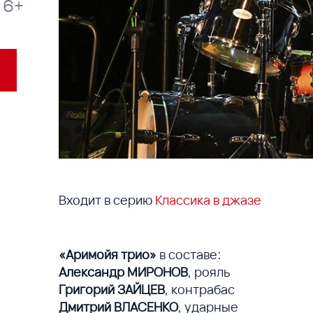
6+
Входит в серию
Классика в джазе
«Аримойя трио»
в составе:
Александр МИРОНОВ
, рояль
Григорий ЗАЙЦЕВ
, контрабас
Дмитрий ВЛАСЕНКО
, ударные