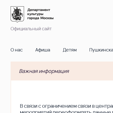
Официальный сайт
О нас
Афиша
Детям
Пушкинска
Важная информация
В cвязи с ограничением связи в цент
мероприятий переоформлять данные по