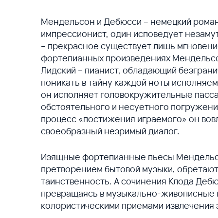
Мендельсон и Дебюсси – немецкий роман
импрессионист, один исповедует незамут
– прекрасное существует лишь мгновение
фортепианных произведениях Мендельсо
Лидский – пианист, обладающий безгран
поникать в тайну каждой ноты исполняем
он исполняет головокружительные пассаж
обстоятельного и несуетного погружения
процесс «постижения играемого» он вовл
своеобразный незримый диалог.
Изящные фортепианные пьесы Мендельс
претворением бытовой музыки, обретают 
таинственность. А сочинения Клода Дебю
превращаясь в музыкально-живописные п
колористическими приемами извлечения 