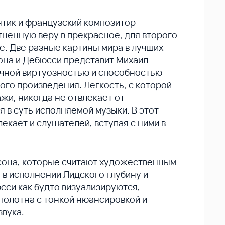
тик и французский композитор-
ненную веру в прекрасное, для второго
. Две разные картины мира в лучших
на и Дебюсси представит Михаил
ичной виртуозностью и способностью
ого произведения. Легкость, с которой
и, никогда не отвлекает от
 в суть исполняемой музыки. В этот
екает и слушателей, вступая с ними в
она, которые считают художественным
в исполнении Лидского глубину и
сси как будто визуализируются,
олотна с тонкой нюансировкой и
звука.