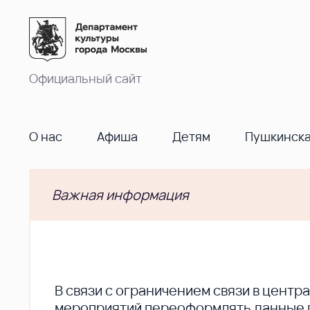
Официальный сайт
О нас
Афиша
Детям
Пушкинска
Важная информация
В cвязи с ограничением связи в цент
мероприятий переоформлять данные по