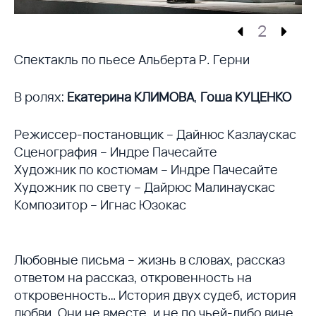
2
Cпектакль по пьесе Альберта Р. Герни
В ролях:
Екатерина КЛИМОВА
,
Гоша КУЦЕНКО
Режиссер-постановщик – Дайнюс Казлаускас
Сценография – Индре Пачесайте
Художник по костюмам – Индре Пачесайте
Художник по свету – Дайрюс Малинаускас
Композитор – Игнас Юзокас
Любовные письма – жизнь в словах, рассказ
ответом на рассказ, откровенность на
откровенность… История двух судеб, история
любви. Они не вместе, и не по чьей-либо вине