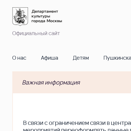
Официальный сайт
О нас
Афиша
Детям
Пушкинска
Важная информация
В cвязи с ограничением связи в цент
мероприятий переоформлять данные по