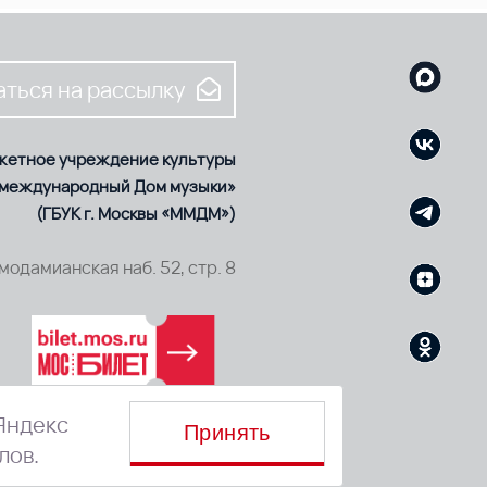
ться на рассылку
жетное учреждение культуры
 международный Дом музыки»
(ГБУК г. Москвы «ММДМ»)
смодамианская наб. 52, стр. 8
Яндекс
Принять
лов.