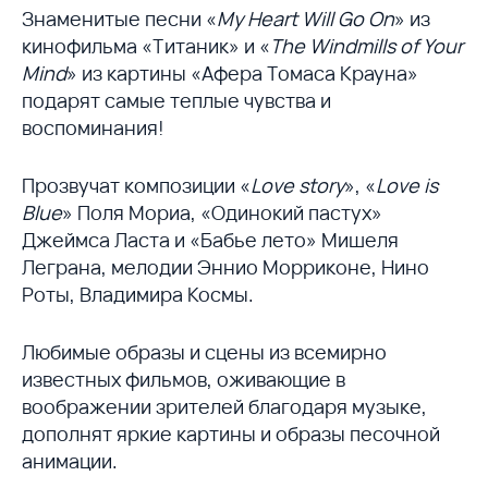
Знаменитые песни «
My Heart Will Go On
» из
кинофильма «Титаник» и «
The Windmills of Your
Mind
» из картины «Афера Томаса Крауна»
подарят самые теплые чувства и
воспоминания!
Прозвучат композиции «
Love story
», «
Love is
Blue
» Поля Мориа, «Одинокий пастух»
Джеймса Ласта и «Бабье лето» Мишеля
Леграна, мелодии Эннио Морриконе, Нино
Роты, Владимира Космы.
Любимые образы и сцены из всемирно
известных фильмов, оживающие в
воображении зрителей благодаря музыке,
дополнят яркие картины и образы песочной
анимации.