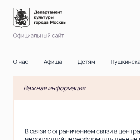
Официальный сайт
О нас
Афиша
Детям
Пушкинска
Важная информация
В cвязи с ограничением связи в цент
мероприятий переоформлять данные по