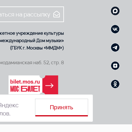
ться на рассылку
жетное учреждение культуры
 международный Дом музыки»
(ГБУК г. Москвы «ММДМ»)
смодамианская наб. 52, стр. 8
Яндекс
Принять
лов.