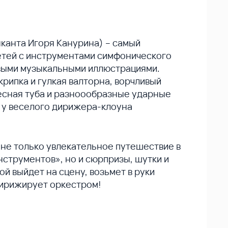
канта Игоря Канурина) – самый
етей с инструментами симфонического
выми музыкальными иллюстрациями.
крипка и гулкая валторна, ворчливый
есная туба и разноообразные ударные
 у веселого дирижера-клоуна
 не только увлекательное путешествие в
нструментов», но и сюрпризы, шутки и
ой выйдет на сцену, возьмет в руки
ирижирует оркестром!