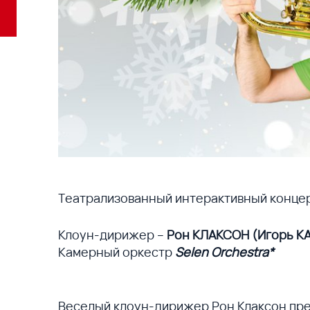
Театрализованный интерактивный конце
Клоун-дирижер –
Рон КЛАКСОН (Игорь К
Камерный оркестр
Selen Orchestra*
Веселый клоун-дирижер Рон Клаксон пре