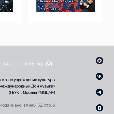
ться на рассылку
жетное учреждение культуры
 международный Дом музыки»
(ГБУК г. Москвы «ММДМ»)
смодамианская наб. 52, стр. 8