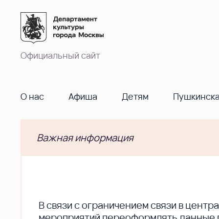
Официальный сайт
О нас
Афиша
Детям
Пушкинска
Важная информация
В cвязи с ограничением связи в цент
мероприятий переоформлять данные по