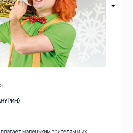
рт
АНУРИН)
длагает маленьким зрителям и их