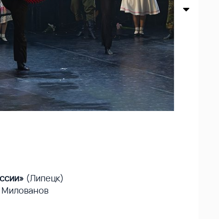
оссии»
(Липецк)
 Милованов