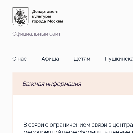
Официальный сайт
О нас
Афиша
Детям
Пушкинска
Важная информация
В cвязи с ограничением связи в цент
мероприятий переоформлять данные по