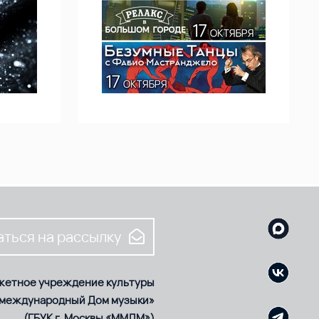
ться на рассылку
жетное учреждение культуры
 международный Дом музыки»
(ГБУК г. Москвы «ММДМ»)