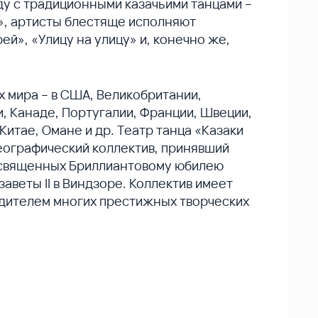
ду с традиционными казачьими танцами –
», артисты блестяще исполняют
й», «Улицу на улицу» и, конечно же,
х мира – в США, Великобритании,
и, Канаде, Португалии, Франции, Швеции,
итае, Омане и др. Театр танца «Казаки
еографический коллектив, принявший
посвященных Бриллиантовому юбилею
аветы II в Виндзоре. Коллектив имеет
дителем многих престижных творческих