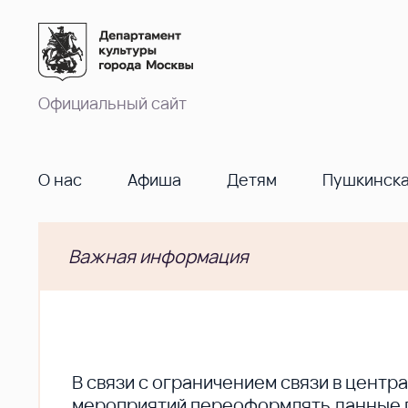
Официальный сайт
О нас
Афиша
Детям
Пушкинска
Важная информация
В cвязи с ограничением связи в цент
мероприятий переоформлять данные по