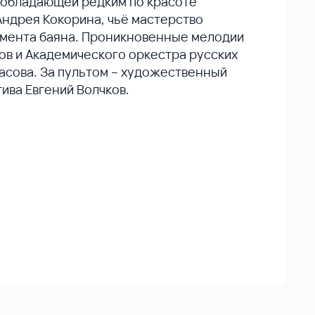
 обладающей редким по красоте
Андрея Кокорина, чьё мастерство
умента баяна. Проникновенные мелодии
ов и Академического оркестра русских
асова. За пультом – художественный
ива Евгений Волчков.