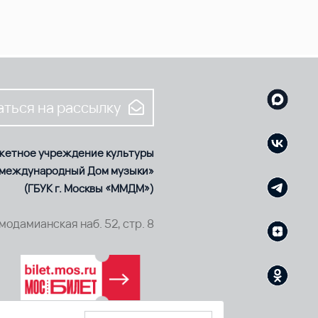
ться на рассылку
жетное учреждение культуры
 международный Дом музыки»
(ГБУК г. Москвы «ММДМ»)
смодамианская наб. 52, стр. 8