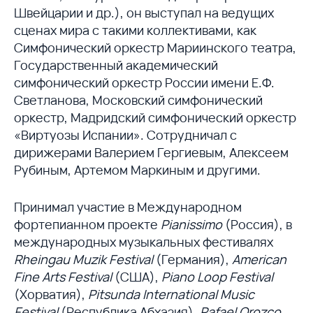
Швейцарии и др.), он выступал на ведущих
сценах мира с такими коллективами, как
Симфонический оркестр Мариинского театра,
Государственный академический
симфонический оркестр России имени Е.Ф.
Светланова, Московский симфонический
оркестр, Мадридский симфонический оркестр
«Виртуозы Испании». Сотрудничал с
дирижерами Валерием Гергиевым, Алексеем
Рубиным, Артемом Маркиным и другими.
Принимал участие в Международном
фортепианном проекте
Pianissimo
(Россия), в
международных музыкальных фестивалях
Rheingau Muzik Festival
(Германия),
American
Fine Arts Festival
(США),
Piano Loop Festival
(Хорватия),
Pitsunda International Music
Festival
(Республика Абхазия),
Rafael Orozco