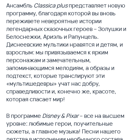
Ансамбль
Classica plus
представляет новую
программу, благодаря которой вы вновь
переживете невероятные истории
легендарных сказочных героев – Золушки и
Белоснежки, Ариэль и Рапунцель.
Диснеевские мультики нравятся и детям, и
взрослым: мы привязываемся к ярким
персонажам и замечательным,
запоминающимся мелодиям, а образы и
подтекст, которые транслируют эти
«мультишедевры» учат нас добру,
справедливости и, конечно же, красоте,
которая спасает мир!
В программе
Disney & Pixar
– все на высшем
уровне: любимые герои, поучительные
сюжеты, а главное музыка! Песни нашего
детства в исполнении необычного состава