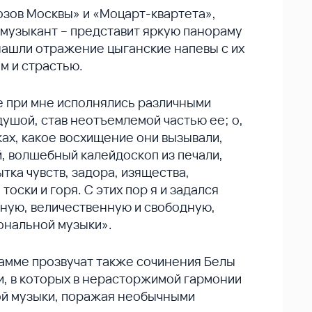
озов Москвы» и «Моцарт-квартета»,
музыкант – представит яркую панораму
 нашли отражение цыганские напевы с их
м и страстью.
е при мне исполнялись различными
душой, став неотъемлемой частью ее; о,
ках, какое восхищение они вызывали,
, волшебный калейдоскоп из печали,
тка чувств, задора, изящества,
тоски и горя. С этих пор я и задался
ную, величественную и свободную,
ональной музыки».
рамме прозвучат также сочинения Белы
и, в которых в нерасторжимой гармонии
ой музыки, поражая необычными