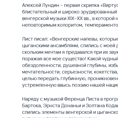
Алексей Лундин – первая скрипка «Вирту
блистательный и широко эрудированный 
венгерской музыки XIX–XX вв., в которой
неповторимым колоритом, темпераменто
Лист писал: «Венгерские напевы, которы
цыганскими ансамблями, слились с моей 
скольким мечтам я предавался при их зву
поражая все мое существо! Какой чудный
обездоленности, душевной глубины, избы
мечтательности, серьезности, кокетства, 
целью передать глубинную, проникновен
устремленную ввысь поэзию нашей наци
Наряду с музыкой Ференца Листа в прог
Бартока, Эрнста Донаньи и Золтана Кода
слились элементы венгерской и цыганск