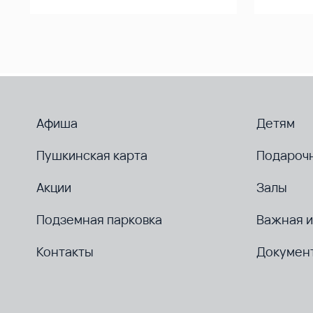
Афиша
Детям
Пушкинская карта
Подароч
Акции
Залы
Подземная парковка
Важная 
Контакты
Докумен