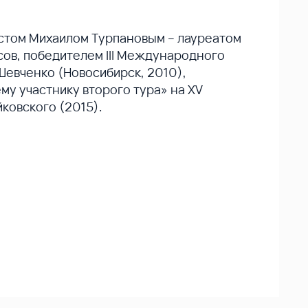
истом Михаилом Турпановым – лауреатом
ов, победителем III Международного
Шевченко (Новосибирск, 2010),
у участнику второго тура» на XV
ковского (2015).