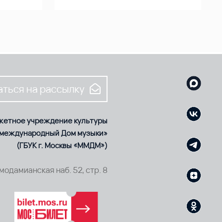
ться на рассылку
жетное учреждение культуры
 международный Дом музыки»
(ГБУК г. Москвы «ММДМ»)
смодамианская наб. 52, стр. 8