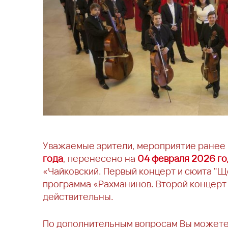
Уважаемые зрители, мероприятие ранее
года
, перенесено на
04 февраля 2026 го
«Чайковский. Первый концерт и сюита "Щ
программа «Рахманинов. Второй концерт
действительны.
По дополнительным вопросам Вы можете