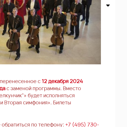
 перенесенное с
12 декабря 2024
да
с заменой программы. Вместо
елкунчик"» будет исполняться
 и Вторая симфония». Билеты
 обратиться по телефону:
+7 (495) 730-