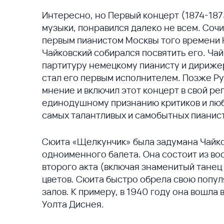
Интересно, но Первый концерт (1874-187
музыки, понравился далеко не всем. Со
первым пианистом Москвы того времени
Чайковский собирался посвятить его. Ча
партитуру немецкому пианисту и дириже
стал его первым исполнителем. Позже Р
мнение и включил этот концерт в свой ре
единодушному признанию критиков и люб
самых талантливых и самобытных пианис
Сюита «Щелкунчик» была задумана Чайко
одноименного балета. Она состоит из вос
второго акта (включая знаменитый танец
цветов. Сюита быстро обрела свою попул
залов. К примеру, в 1940 году она вошл
Уолта Диснея.