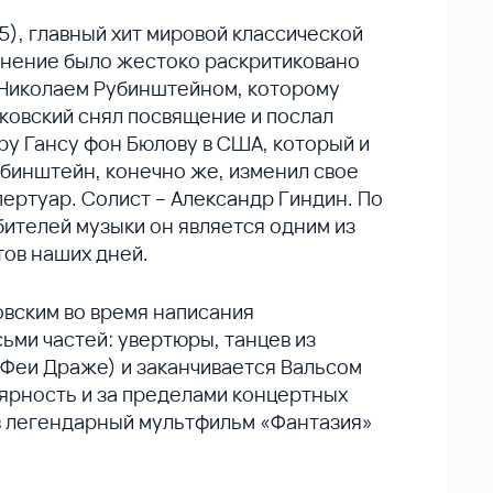
5), главный хит мировой классической
чинение было жестоко раскритиковано
 Николаем Рубинштейном, которому
йковский снял посвящение и послал
ру Гансу фон Бюлову в США, который и
убинштейн, конечно же, изменил свое
пертуар. Солист – Александр Гиндин. По
ителей музыки он является одним из
тов наших дней.
вским во время написания
ьми частей: увертюры, танцев из
 Феи Драже) и заканчивается Вальсом
ярность и за пределами концертных
а в легендарный мультфильм «Фантазия»