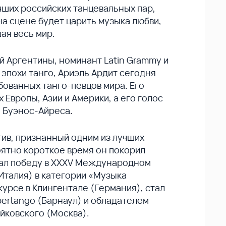
чших российских танцевальных пар,
 на сцене будет царить музыка любви,
ая весь мир.
 Аргентины, номинант Latin Grammy и
эпохи танго, Ариэль Ардит сегодня
бованных танго-певцов мира. Его
Европы, Азии и Америки, а его голос
 Буэнос-Айреса.
тив, признанный одним из лучших
оятно короткое время он покорил
вал победу в XXXV Международном
Италия) в категории «Музыка
урсе в Клингентале (Германия), стал
ertango (Барнаул) и обладателем
йковского (Москва).