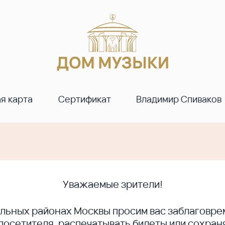
я карта
Сертификат
Владимир Спиваков
Уважаемые зрители!
ральных районах Москвы просим вас заблагов
сетителя, распечатывать билеты или сохраня