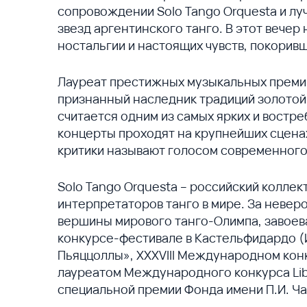
сопровождении Solo Tango Orquesta и лу
звезд аргентинского танго. В этот вечер
ностальгии и настоящих чувств, покоривш
Лауреат престижных музыкальных премий
признанный наследник традиций золотой 
считается одним из самых ярких и востре
концерты проходят на крупнейших сценах 
критики называют голосом современного
Solo Tango Orquesta – российский коллек
интерпретаторов танго в мире. За невер
вершины мирового танго-Олимпа, завое
конкурсе-фестивале в Кастельфидардо (
Пьяццоллы», XXXVIII Международном конк
лауреатом Международного конкурса Lib
специальной премии Фонда имени П.И. Ча