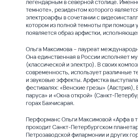
легендарным в северной столице. Именно
темноте», резидентом которого являетс
электроарфы в сочетании с видеоинсталл
котором из полной темноты при помощи 
появляется образ арфистки, исполняюще
Ольга Максимова – лауреат международн
Она единственная в России исполняет м
(классической и электро). В своих компо
современность, использует различные т
и звуковые эффекты. Арфистка выступал
фестивалях: «Венские грезы» (Австрия), 
паруса» и «Окна открой» (Санкт-Петербу
горах Бахчисарая.
Перформанс Ольги Максимовой «Арфа в т
проходит Санкт-Петербургском планетар
Петрозаводской филармонии и других го