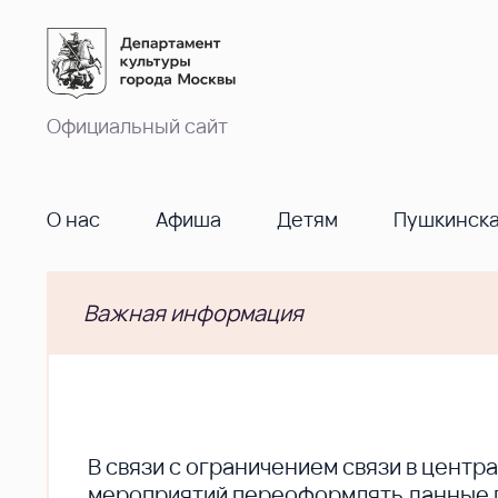
Официальный сайт
О нас
Афиша
Детям
Пушкинска
Важная информация
В cвязи с ограничением связи в цент
мероприятий переоформлять данные по