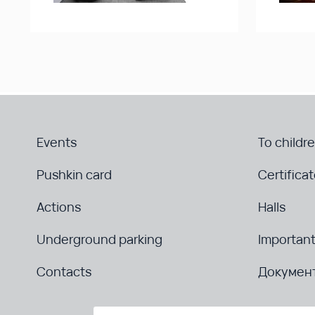
Events
To childr
Pushkin card
Certifica
Actions
Halls
Underground parking
Important
Contacts
Докумен