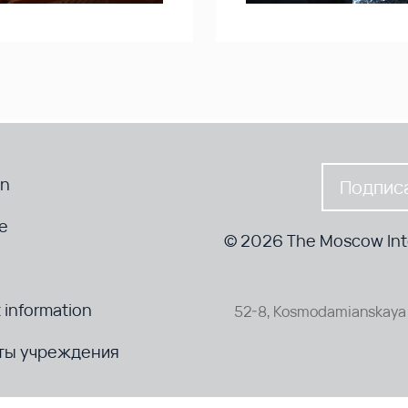
en
Подписа
te
© 2026 The Moscow Inte
 information
52-8, Kosmodamianskaya 
ты учреждения