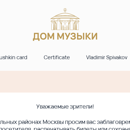
ushkin card
Certificate
Vladimir Spivakov
Уважаемые зрители!
ральных районах Москвы просим вас заблагов
сетителя, распечатывать билеты или сохраня