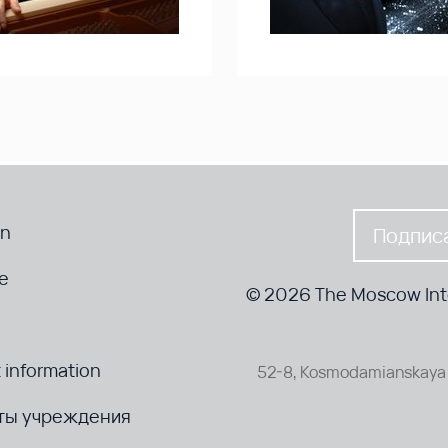
en
Подписа
te
© 2026 The Moscow Inte
 information
52-8, Kosmodamianskaya 
ты учреждения