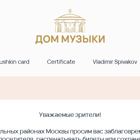
ushkin card
Certificate
Vladimir Spivakov
Уважаемые зрители!
ральных районах Москвы просим вас заблагов
сетителя, распечатывать билеты или сохраня